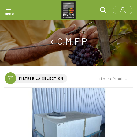
Panneau de gestion des cookies
MENU
C.M.F.P
Tri par défaut
FILTRER LA SELECTION