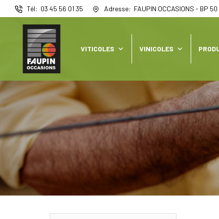
Panneau de gestion des cookies
Tél
03 45 56 01 35
Adresse
FAUPIN OCCASIONS - BP 50 
VITICOLES
VINICOLES
PRODU