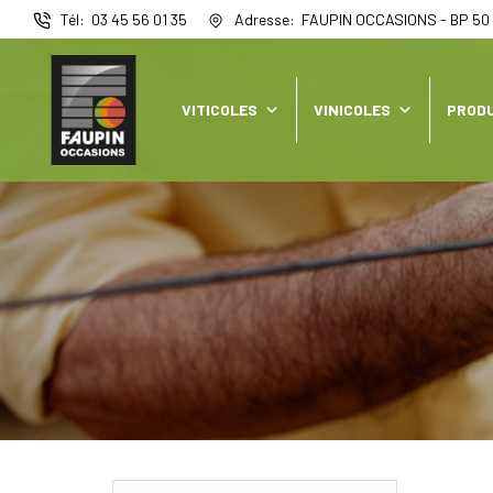
Panneau de gestion des cookies
Tél
03 45 56 01 35
Adresse
FAUPIN OCCASIONS - BP 50 
VITICOLES
VINICOLES
PRODU