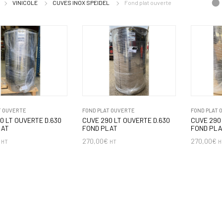
VINICOLE
CUVES INOX SPEIDEL
Fond plat ouverte
T OUVERTE
FOND PLAT OUVERTE
FOND PLAT 
0 LT OUVERTE D.630
CUVE 290 LT OUVERTE D.630
CUVE 290
LAT
FOND PLAT
FOND PL
270,00
€
270,00
€
HT
HT
H