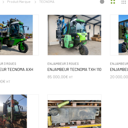
Produit Marque
TECNOMA
R 3 ROUES
ENJAMBEUR 3 ROUES
ENJAMBEUR
EUR TECNOMA AXH
ENJAMBEUR TECNOMA TXH 110
ENJAMBE
85 000,00
€
20 000,0
HT
00
€
HT