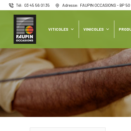
Panneau de gestion des cookies
Tél
03 45 56 01 35
Adresse
FAUPIN OCCASIONS - BP 50 
VITICOLES
VINICOLES
PRODU