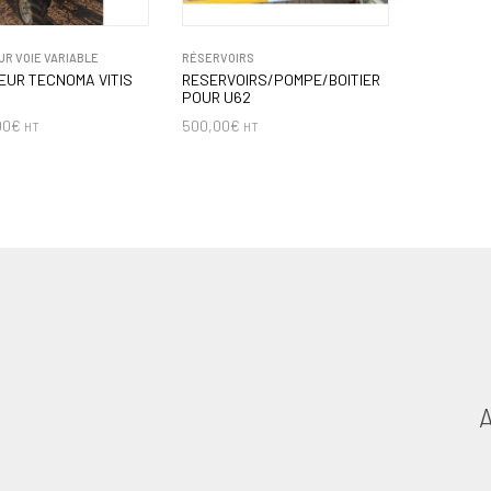
R VOIE VARIABLE
RÉSERVOIRS
UR TECNOMA VITIS
RESERVOIRS/POMPE/BOITIER
POUR U62
00
€
500,00
€
HT
HT