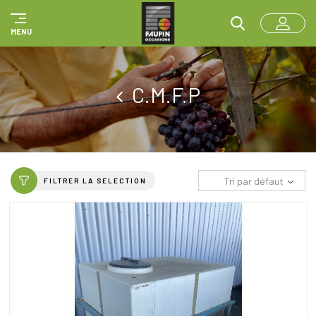
Panneau de gestion des cookies
MENU
C.M.F.P
Tri par défaut
FILTRER LA SELECTION