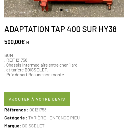
ADAPTATION TAP 400 SUR HY38
500,00
€
HT
BON
. REF 121758
. Chassis intermediaire entre chenillard
. et tariere BOISSELET.
. Prix depart Beaune non monte.
AJOUTER À VOTRE DEVIS
Référence :
00121758
Catégorie :
TARIÈRE - ENFONCE PIEU
Marque:
BOISSELET