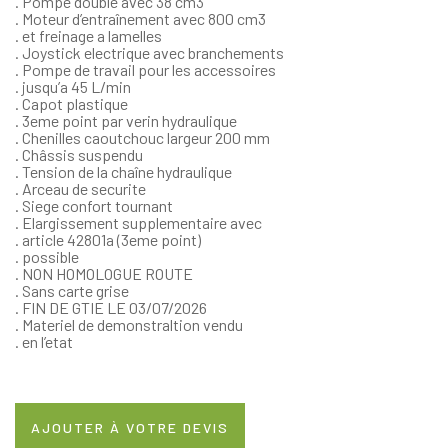
. Pompe double avec 38 cm3
. Moteur d’entraînement avec 800 cm3
. et freinage a lamelles
. Joystick electrique avec branchements
. Pompe de travail pour les accessoires
. jusqu’a 45 L/min
. Capot plastique
. 3eme point par verin hydraulique
. Chenilles caoutchouc largeur 200 mm
. Châssis suspendu
. Tension de la chaîne hydraulique
. Arceau de securite
. Siege confort tournant
. Elargissement supplementaire avec
. article 42801a (3eme point)
. possible
. NON HOMOLOGUE ROUTE
. Sans carte grise
. FIN DE GTIE LE 03/07/2026
. Materiel de demonstraltion vendu
. en l’etat
AJOUTER À VOTRE DEVIS