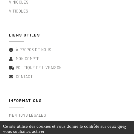
VINICOLES
VITICOLES
LIENS UTILES
À PROPOS DE NOUS
MON COMPTE
POLITIQUE DE LIVRAISON
CONTACT
INFORMATIONS
MENTIONS LÉGALES
CONDITIONS GÉNÉRALES DE VENTE
Ce site utilise des cookies et vous donne le contrôle sur ceux que
X
vous souhaitez activer
RGPD & POLITIQUE DE CONFIDENTIALITÉ