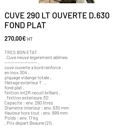
CUVE 290 LT OUVERTE D.630
FOND PLAT
270,00
€
HT
TRES BON ETAT
. Cuve neuve legerement abîmee.
—————————— ,
cuve ouverte a bord renforce ,
en inox 304 ,
piquage vidange totale ,
filetage exterieur 1′ ,
fond plat ,
finition int2R-recuit brillant ,
. finition exterieure 3D
Capacite : env. 290 litres
Diametre interieur : env. 630 mm
Hauteur hors tout : env. 999 mm
Poids : env. 17 kg
. Prix depart Beaune (21).