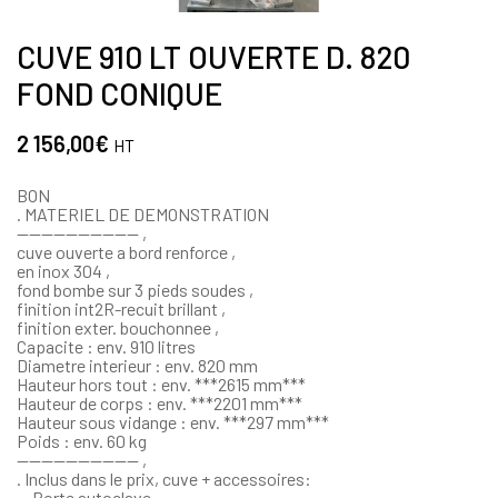
CUVE 910 LT OUVERTE D. 820
FOND CONIQUE
2 156,00
€
HT
BON
. MATERIEL DE DEMONSTRATION
—————————— ,
cuve ouverte a bord renforce ,
en inox 304 ,
fond bombe sur 3 pieds soudes ,
finition int2R-recuit brillant ,
finition exter. bouchonnee ,
Capacite : env. 910 litres
Diametre interieur : env. 820 mm
Hauteur hors tout : env. ***2615 mm***
Hauteur de corps : env. ***2201 mm***
Hauteur sous vidange : env. ***297 mm***
Poids : env. 60 kg
—————————— ,
. Inclus dans le prix, cuve + accessoires:
. . Porte autoclave