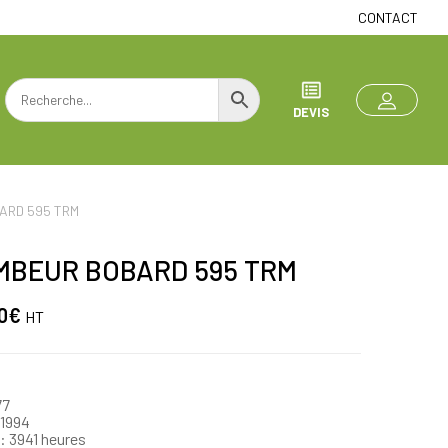
CONTACT
DEVIS
ARD 595 TRM
MBEUR BOBARD 595 TRM
0
€
HT
77
/1994
: 3941 heures