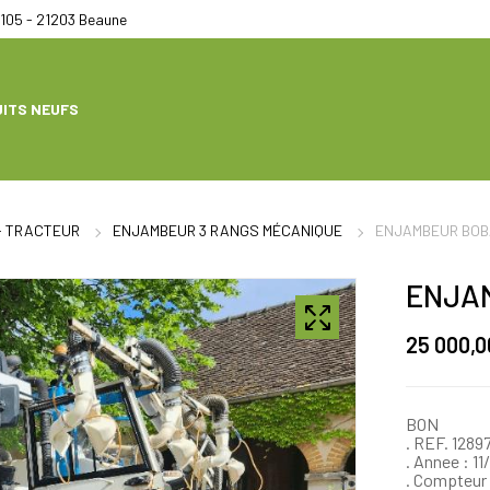
105 - 21203 Beaune
ITS NEUFS
- TRACTEUR
ENJAMBEUR 3 RANGS MÉCANIQUE
ENJAMBEUR BOB
ENJA
25 000,0
BON
. REF. 1289
. Annee : 11
. Compteur 