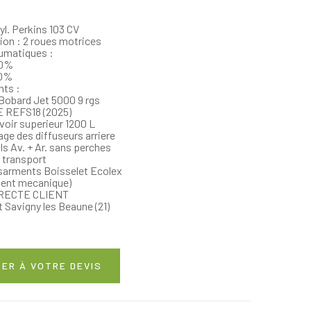
yl. Perkins 103 CV
ion : 2 roues motrices
umatiques :
00%
50%
nts :
 Bobard Jet 5000 9 rgs
E REFS18 (2025)
rvoir superieur 1200 L
age des diffuseurs arriere
ls Av. + Ar. sans perches
e transport
 sarments Boisselet Ecolex
ment mecanique)
IRECTE CLIENT
t Savigny les Beaune (21)
ER À VOTRE DEVIS