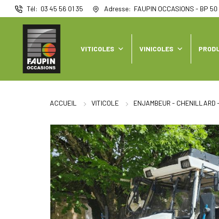
Panneau de gestion des cookies
Tél
03 45 56 01 35
Adresse
FAUPIN OCCASIONS - BP 50 
VITICOLES
VINICOLES
PRODU
ACCUEIL
VITICOLE
ENJAMBEUR - CHENILLARD 