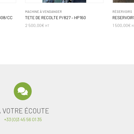
MACHINE À VENDANGER
RÉSERVOIRS
808/CC
TETE DE RECOLTE P/827 – HP160
RESERVOIRS
2 500,00
€
1 500,00
€
HT
H
A VOTRE ÉCOUTE
+33 (0)3 45 56 01 35