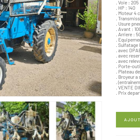
. Voie : 205
. HP : 140
. Moteur 4 c
. Transmiss
. Usure pne
. Avant : 1
. Arriere : 
. Equipeme
. Sulfatage
. avec DPA
. avec rese
. avec relev
. Porte-outi
. Plateau d
. Broyeur a
. (entraîne
. VENTE D
. Prix depar
AJOUT