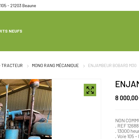
105 - 21203 Beaune
ITS NEUFS
- TRACTEUR
MONO RANG MÉCANIQUE
ENJAMBEUR BOBARD M30
ENJA
8 000,00
NON COMM
. REF 12688
. 13000 heu
. Voie 105 –