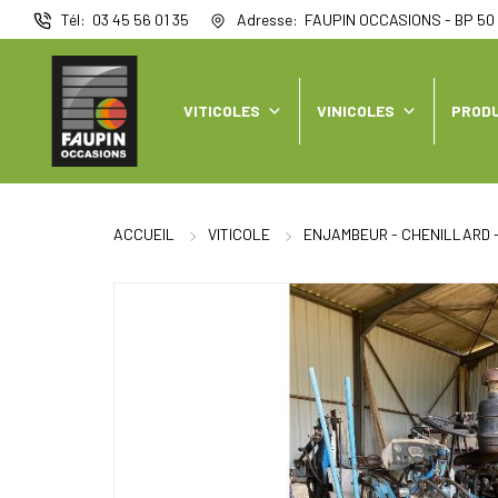
Panneau de gestion des cookies
Tél
03 45 56 01 35
Adresse
FAUPIN OCCASIONS - BP 50 
VITICOLES
VINICOLES
PRODU
ACCUEIL
VITICOLE
ENJAMBEUR - CHENILLARD 