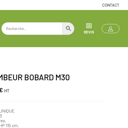
CONTACT
DEVIS
MBEUR BOBARD M30
€
HT
UNIQUE
3
res.
 HP 115 cm.