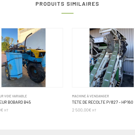
PRODUITS SIMILAIRES
R VOIE VARIABLE
MACHINE À VENDANGER
EUR BOBARD B45
TETE DE RECOLTE P/827 – HP160
0
€
2 500,00
€
HT
HT