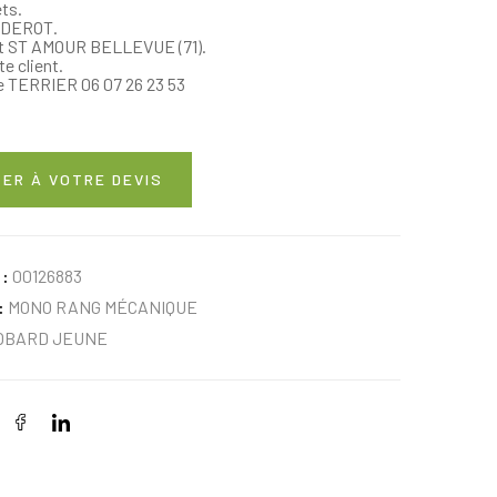
ts.
 DEROT.
art ST AMOUR BELLEVUE (71).
e client.
e TERRIER 06 07 26 23 53
ER À VOTRE DEVIS
 :
00126883
:
MONO RANG MÉCANIQUE
OBARD JEUNE