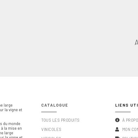
e large
CATALOGUE
LIENS UT
r la vigne et
TOUS LES PRODUITS
À PROP
els du monde
l à la mise en
VINICOLES
MON CO
ne large
r la vigne et