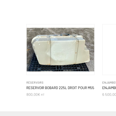
RÉSERVOIRS
ENJAMBEU
RESERVOIR BOBARD 225L DROIT POUR M55
ENJAMB
800,00
€
6 500,0
HT