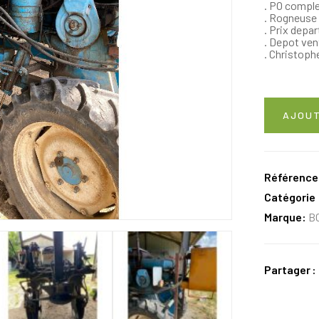
. PO comple
. Rogneuse
. Prix dep
. Depot vent
. Christoph
AJOUT
Référence
Catégorie 
Marque:
B
Partager