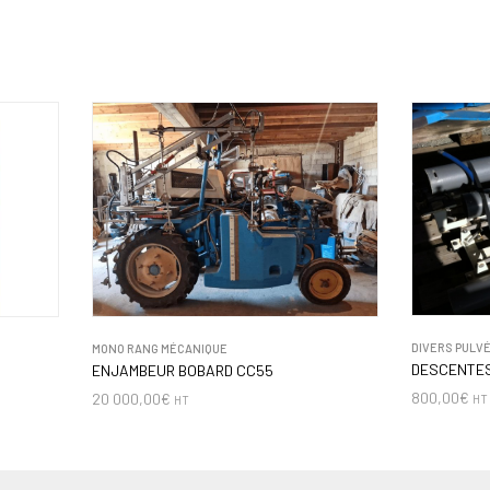
DIVERS PULV
MONO RANG MÉCANIQUE
DESCENTES
ENJAMBEUR BOBARD CC55
800,00
€
20 000,00
€
HT
HT