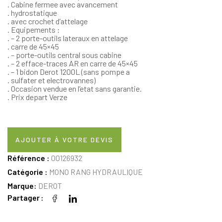
. Cabine fermee avec avancement
. hydrostatique
. avec crochet d’attelage
. Equipements :
. – 2 porte-outils lateraux en attelage
. carre de 45×45
. – porte-outils central sous cabine
. – 2 efface-traces AR en carre de 45×45
. – 1 bidon Derot 1200L (sans pompe a
. sulfater et electrovannes)
. Occasion vendue en l’etat sans garantie.
. Prix depart Verze
AJOUTER À VOTRE DEVIS
Référence :
00126932
Catégorie :
MONO RANG HYDRAULIQUE
Marque:
DEROT
Partager