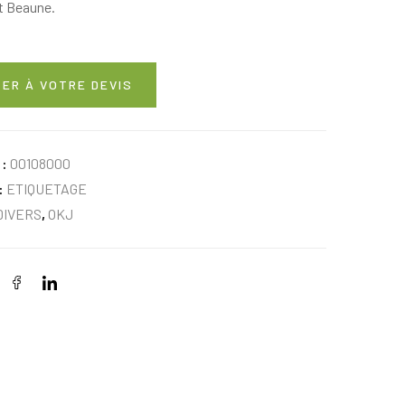
rt Beaune.
ER À VOTRE DEVIS
 :
00108000
:
ETIQUETAGE
DIVERS
,
OKJ