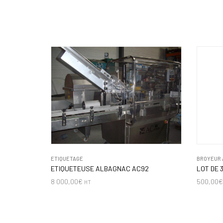
ETIQUETAGE
BROYEUR 
ETIQUETEUSE ALBAGNAC AC92
LOT DE 
8 000,00
€
500,00
€
HT