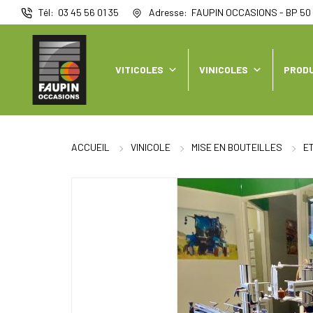
Panneau de gestion des cookies
Tél
03 45 56 01 35
Adresse
FAUPIN OCCASIONS - BP 50 
VITICOLES
VINICOLES
PRODU
ACCUEIL
VINICOLE
MISE EN BOUTEILLES
E