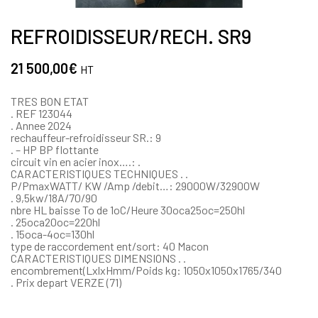
REFROIDISSEUR/RECH. SR9
21 500,00
€
HT
TRES BON ETAT
. REF 123044
. Annee 2024
rechauffeur-refroidisseur SR.: 9
. – HP BP flottante
circuit vin en acier inox….: .
CARACTERISTIQUES TECHNIQUES . .
P/PmaxWATT/ KW /Amp /debit…: 29000W/32900W
. 9,5kw/18A/70/90
nbre HL baisse To de 1oC/Heure 30oca25oc=250hl
. 25oca20oc=220hl
. 15oca-4oc=130hl
type de raccordement ent/sort: 40 Macon
CARACTERISTIQUES DIMENSIONS . .
encombrement(LxlxHmm/Poids kg: 1050x1050x1765/340
. Prix depart VERZE (71)