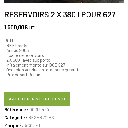
RESERVOIRS 2 X 380 l POUR 627
1 500,00
€
HT
BON
. REF 55484
. Annee 2003
. 1 paire de reservoirs
. 2 X 380 l avec supports
. Initalement monte sur BOB 627
. Occasion vendue en l’etat sans garantie
. Prix depart Beaune
AJOUTER À VOTRE DEVIS
Référence :
00055484
Catégorie :
RÉSERVOIRS
Marque:
JACQUET