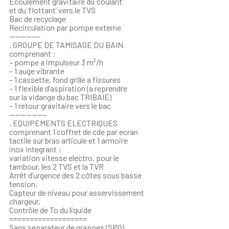
Ecoulement gravitaire du ‘coulant’
et du ‘flottant’ vers le TVS
Bac de recyclage
Recirculation par pompe externe
—————-
. GROUPE DE TAMISAGE DU BAIN
comprenant :
– pompe a impulseur 3 m²/h
– 1 auge vibrante
– 1 cassette, fond grille a fissures
– 1 flexible d’aspiration (a reprendre
sur la vidange du bac TRIBAIE)
– 1 retour gravitaire vers le bac
——————–
. EQUIPEMENTS ELECTRIQUES
comprenant 1 coffret de cde par ecran
tactile sur bras articule et 1 armoire
inox integrant :
variation vitesse electro. pour le
tambour, les 2 TVS et la TVR
Arrêt d’urgence des 2 côtes sous basse
tension,
Capteur de niveau pour asservissement
chargeur,
Contrôle de To du liquide
===================
Sans separateur de grappes (SPG)