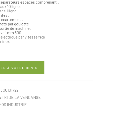
 separateurs espaces comprenant :
eaux 10 lignes
ses 1 ligne
ntes .
n ecartement .
hets par goulotte .
 sortie de machine .
avail mm 600
ectrique par vitesse fixe
r inox
—————–
ER À VOTRE DEVIS
 :
00101729
:
TRI DE LA VENDANGE
MOS INDUSTRIE