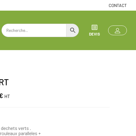
CONTACT
DEVIS
RT
€
HT
 dechets verts .
rouleaux paralleles +