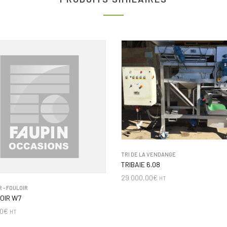
TRI DE LA VENDANGE
TRIBAIE 6.08
29 000,00
€
HT
 - FOULOIR
OIR W7
0
€
HT