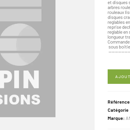
et disques
arbres roul
rouleaux lis
disques cra
reglables e
reprise dec
reglable en
longueur tr
Commande el
sous boitie
———————
AJOUT
Référence
Catégorie 
Marque:
A