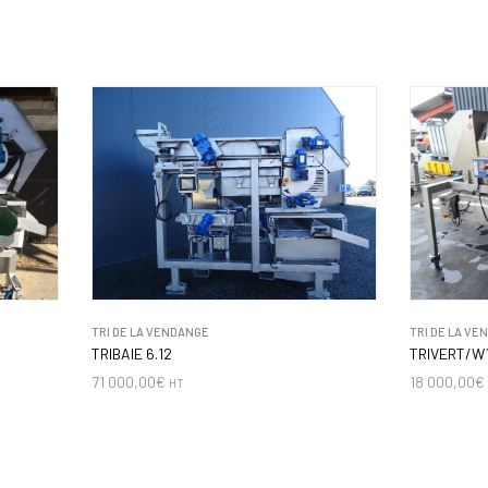
TRI DE LA VENDANGE
TRI DE LA VE
TRIBAIE 6.12
TRIVERT/W
71 000,00
€
18 000,00
€
HT