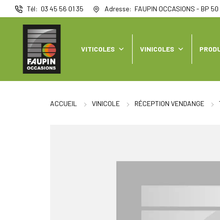
Panneau de gestion des cookies
Tél
03 45 56 01 35
Adresse
FAUPIN OCCASIONS - BP 50 
VITICOLES
VINICOLES
PRODU
ACCUEIL
VINICOLE
RÉCEPTION VENDANGE