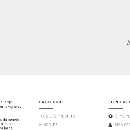
e large
CATALOGUE
LIENS UT
r la vigne et
TOUS LES PRODUITS
À PROP
els du monde
l à la mise en
VINICOLES
MON CO
ne large