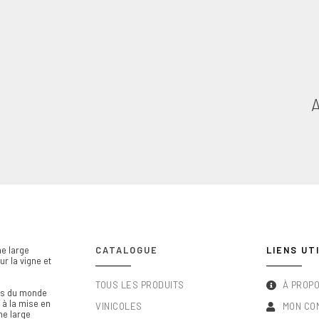
e large
CATALOGUE
LIENS UT
r la vigne et
TOUS LES PRODUITS
À PROP
els du monde
l à la mise en
VINICOLES
MON CO
ne large