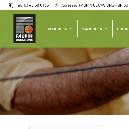
Panneau de gestion des cookies
Tél
03 45 56 01 35
Adresse
FAUPIN OCCASIONS - BP 50 
VITICOLES
VINICOLES
PRODU