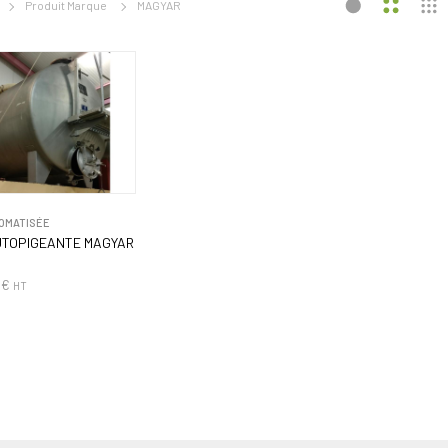
Produit Marque
MAGYAR
OMATISÉE
UTOPIGEANTE MAGYAR
0
€
HT