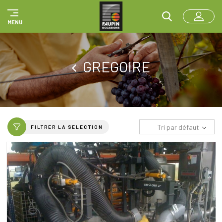
Panneau de gestion des cookies
MENU
GREGOIRE
Tri par défaut
FILTRER LA SELECTION