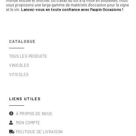
monde viticole et vinicole. Du travail du sol à la mise en bouteilles, nous
vous proposons une large gamme de matériels d’occasion pour la vigne
et le vin.
Lancez-vous en toute confiance avec Faupin Occasions !
CATALOGUE
TOUS LES PRODUITS
VINICOLES
VITICOLES
LIENS UTILES
À PROPOS DE NOUS
MON COMPTE
POLITIQUE DE LIVRAISON