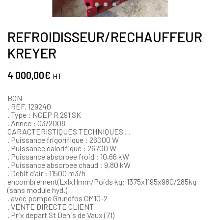
REFROIDISSEUR/RECHAUFFEUR
KREYER
4 000,00
€
HT
BON
. REF. 129240
. Type : NCEP R 291 SK
. Annee : 03/2008
CARACTERISTIQUES TECHNIQUES . .
. Puissance frigorifique : 26000 W
. Puissance calorifique : 26700 W
. Puissance absorbee froid : 10,66 kW
. Puissance absorbee chaud : 9,80 kW
. Debit d’air : 11500 m3/h
encombrement(LxlxHmm/Poids kg: 1375x1195x980/285kg
(sans module hyd.)
. avec pompe Grundfos CM10-2
. VENTE DIRECTE CLIENT
. Prix depart St Denis de Vaux (71)