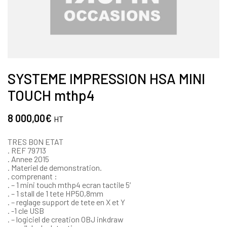
SYSTEME IMPRESSION HSA MINI
TOUCH mthp4
8 000,00
€
HT
TRES BON ETAT
. REF 79713
. Annee 2015
. Materiel de demonstration.
. comprenant :
. – 1 mini touch mthp4 ecran tactile 5′
. – 1 stall de 1 tete HP50,8mm
. – reglage support de tete en X et Y
. -1 cle USB
. – logiciel de creation OBJ inkdraw